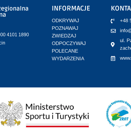
INFORMACJE
KONTA
egionalna
zna
ODKRYWAJ
+48 
POZNAWAJ
info@
000 4101 1890
ZWIEDZAJ
ul. 
cin
ODPOCZYWAJ
zach
POLECANE
www.
WYDARZENIA