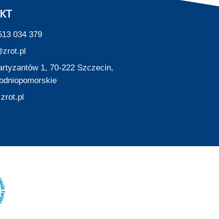
KT
513 034 379
zrot.pl
Partyzantów 1, 70-222 Szczecin,
odniopomorskie
zrot.pl