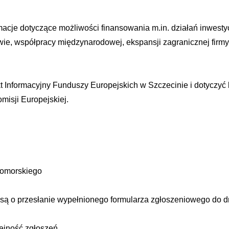
acje dotyczące możliwości finansowania m.in. działań inwestyc
ie, współpracy międzynarodowej, ekspansji zagranicznej firm
t Informacyjny Funduszy Europejskich w Szczecinie i dotyczy
isji Europejskiej.
omorskiego
ą o przesłanie wypełnionego formularza zgłoszeniowego do dn
lejność zgłoszeń.