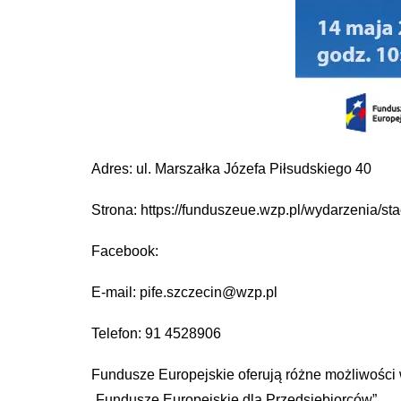
Adres: ul. Marszałka Józefa Piłsudskiego 40
Strona: https://funduszeue.wzp.pl/wydarzenia/st
Facebook:
E-mail: pife.szczecin@wzp.pl
Telefon: 91 4528906
Fundusze Europejskie oferują różne możliwości 
„Fundusze Europejskie dla Przedsiębiorców”.