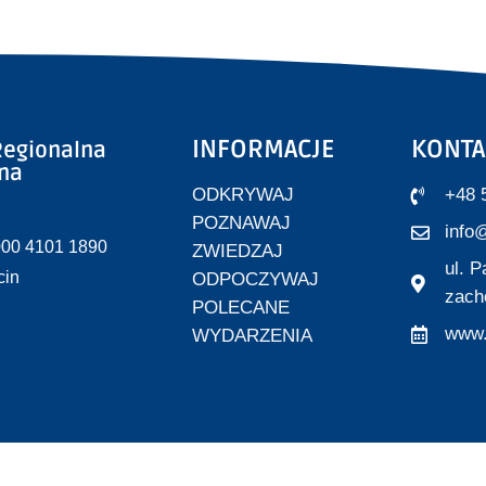
INFORMACJE
KONTA
egionalna
zna
ODKRYWAJ
+48 
POZNAWAJ
info@
000 4101 1890
ZWIEDZAJ
ul. 
cin
ODPOCZYWAJ
zach
POLECANE
www.
WYDARZENIA