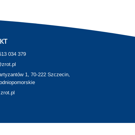
KT
513 034 379
zrot.pl
Partyzantów 1, 70-222 Szczecin,
odniopomorskie
zrot.pl