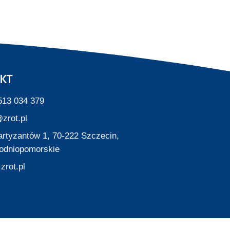
KT
513 034 379
zrot.pl
Partyzantów 1, 70-222 Szczecin,
odniopomorskie
zrot.pl