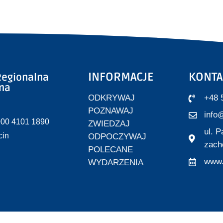
INFORMACJE
KONTA
egionalna
zna
ODKRYWAJ
+48 
POZNAWAJ
info@
000 4101 1890
ZWIEDZAJ
ul. 
cin
ODPOCZYWAJ
zach
POLECANE
www.
WYDARZENIA