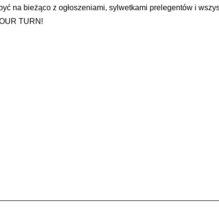
 być na bieżąco z ogłoszeniami, sylwetkami prelegentów i wszy
? YOUR TURN!
N