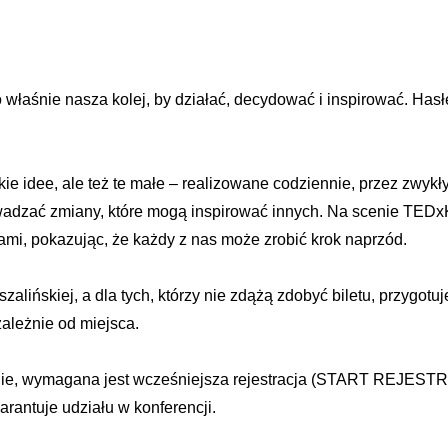
 właśnie nasza kolej, by działać, decydować i inspirować. Has
lkie idee, ale też te małe – realizowane codziennie, przez zwy
owadzać zmiany, które mogą inspirować innych. Na scenie TEDxK
ami, pokazując, że każdy z nas może zrobić krok naprzód.
alińskiej, a dla tych, którzy nie zdążą zdobyć biletu, przygotu
ależnie od miejsca.
ie, wymagana jest wcześniejsza rejestracja (START REJESTRAC
antuje udziału w konferencji.