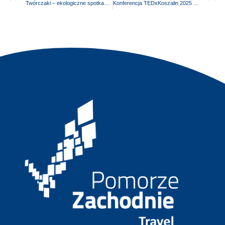
Twórczaki – ekologiczne spotkania z CK w Brzeżnie, Nie kupuję – wykorzystuję
Konferencja TEDxKoszalin 2025 – YOUR TURN