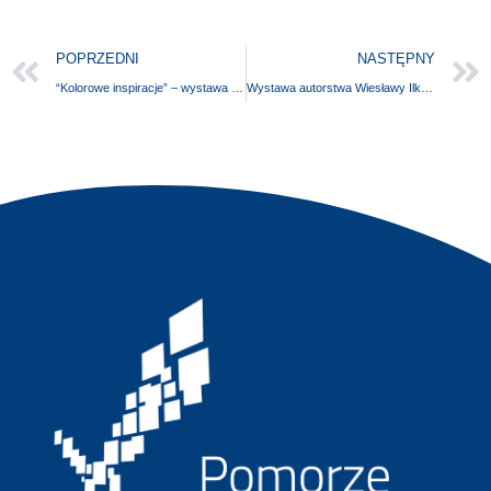
POPRZEDNI
NASTĘPNY
“Kolorowe inspiracje” – wystawa prac malarskich Aliny Andrzejuk
Wystawa autorstwa Wiesławy Ilkowskiej UNIKATY