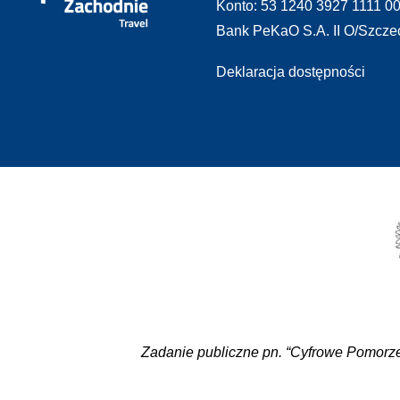
Konto: 53 1240 3927 1111 0
Bank PeKaO S.A. II O/Szcze
Deklaracja dostępności
Zadanie publiczne pn. “Cyfrowe Pomorze