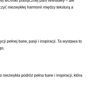
ej techniki plastycznej pani Wiesławy – ale
czyć niezwykłej harmonii między teksturą a
 pełnej barw, pasji i inspiracji. Ta wystawa to
go.
 niezwykła podróż pełna barw i inspiracji, która