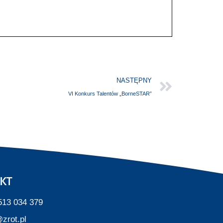
NASTĘPNY
VI Konkurs Talentów „BorneSTAR”
KT
513 034 379
zrot.pl