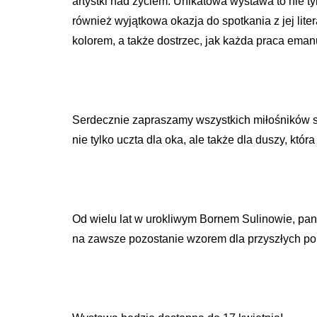
artystki nad życiem. Unikatowa wystawa to nie ty
również wyjątkowa okazja do spotkania z jej lit
kolorem, a także dostrzec, jak każda praca eman
Serdecznie zapraszamy wszystkich miłośników sztu
nie tylko uczta dla oka, ale także dla duszy, k
Od wielu lat w urokliwym Bornem Sulinowie, pani 
na zawsze pozostanie wzorem dla przyszłych po