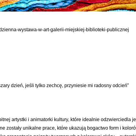
zienna-wystawa-w-art-galerii-miejskiej-biblioteki-publicznej
zary dzień, jeśli tylko zechcę, przyniesie mi radosny odcień”
nej artystki i animatorki kultury, które idealnie odzwierciedla j
ane zostały unikalne prace, które ukazują bogactwo form i kolor