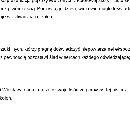
lko prezentacja pejzaży tworzonych z kolorowej skóry – autorski
eracką twórczością. Podziwiając dzieła, widzowie mogli doświad
uje wrażliwością i ciepłem.
ki i tych, którzy pragną doświadczyć niepowtarzalnej ekspozycji
tóra z pewnością pozostawi ślad w sercach każdego odwiedzające
Wiesława nadal realizuje swoje twórcze pomysły. Jej historia to
koleń.