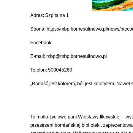
Adres: Szpitalna 1
Strona: https://mbp.bornesulinowo.pl/news/niecod
Facebook:
E-mail: mbp@mbp.bornesulinowo.pl
Telefon: 500045260
„Radość jest kolorem, ból jest kolorytem. Nawet s
To motto życiowe pani Wiesławy Ilkowskiej – wybit
przestrzeni borniańskiej biblioteki, zaprezentow