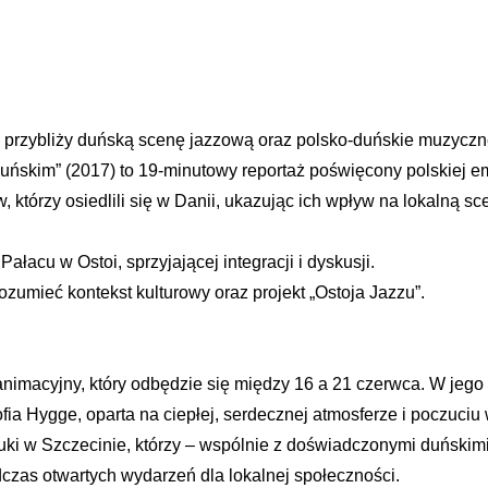
 przybliży duńską scenę jazzową oraz polsko-duńskie muzyczne
duńskim” (2017) to 19-minutowy reportaż poświęcony polskiej e
, którzy osiedlili się w Danii, ukazując ich wpływ na lokalną 
ałacu w Ostoi, sprzyjającej integracji i dyskusji.
ozumieć kontekst kulturowy oraz projekt „Ostoja Jazzu”.
animacyjny, który odbędzie się między 16 a 21 czerwca. W jego
fia Hygge, oparta na ciepłej, serdecznej atmosferze i poczuci
ki w Szczecinie, którzy – wspólnie z doświadczonymi duńskimi
czas otwartych wydarzeń dla lokalnej społeczności.