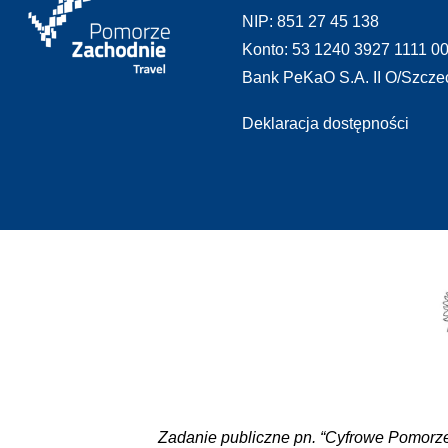
NIP: 851 27 45 138
Konto: 53 1240 3927 1111 0
Bank PeKaO S.A. II O/Szcze
Deklaracja dostępności
Zadanie publiczne pn. “Cyfrowe Pomorze