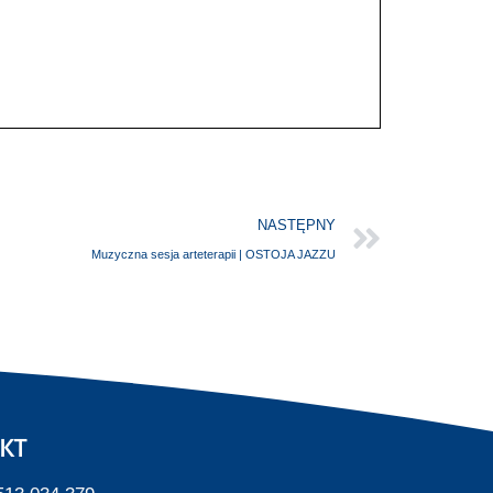
NASTĘPNY
Muzyczna sesja arteterapii | OSTOJA JAZZU
KT