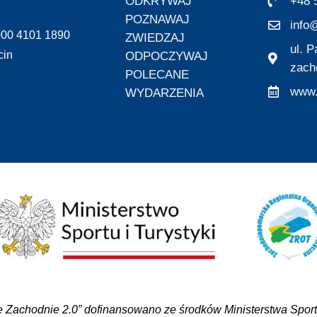
ODKRYWAJ
+48 
POZNAWAJ
info@
000 4101 1890
ZWIEDZAJ
ul. 
cin
ODPOCZYWAJ
zach
POLECANE
www.
WYDARZENIA
 Zachodnie 2.0” dofinansowano ze środków Ministerstwa Sportu