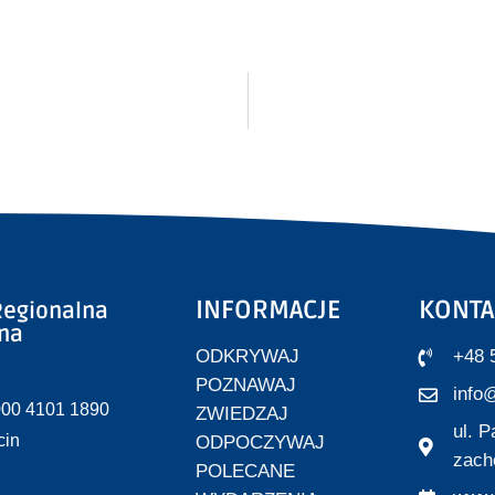
INFORMACJE
KONTA
egionalna
zna
ODKRYWAJ
+48 
POZNAWAJ
info@
000 4101 1890
ZWIEDZAJ
ul. 
cin
ODPOCZYWAJ
zach
POLECANE