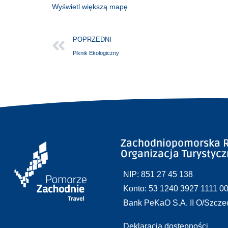
Wyświetl większą mapę
POPRZEDNI
Piknik Ekologiczny
Zachodniopomorska R
Organizacja Turystyc
NIP: 851 27 45 138
Konto: 53 1240 3927 1111 0
Bank PeKaO S.A. II O/Szcze
Deklaracja dostępności