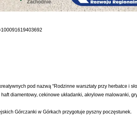
id=100091619403692
kreatywnych pod nazwą “Rodzinne warsztaty przy herbatce i s
: haft diamentowy, cekinowe układanki, akrylowe malowanki, gr
skich Górczanki w Górkach przygotuje pyszny poczęstunek.