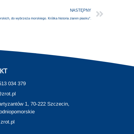
NASTĘPNY
skich, do wybrzeża morskiego. Krótka historia ziaren piasku”.
KT
513 034 379
zrot.pl
Partyzantów 1, 70-222 Szczecin,
odniopomorskie
zrot.pl