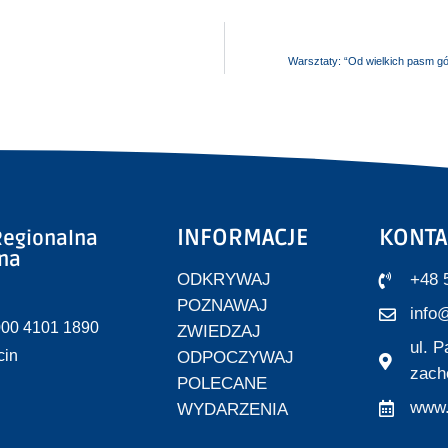
Warsztaty: “Od wielkich pasm gór
INFORMACJE
KONTA
egionalna
zna
ODKRYWAJ
+48 
POZNAWAJ
info@
000 4101 1890
ZWIEDZAJ
ul. 
cin
ODPOCZYWAJ
zach
POLECANE
www.
WYDARZENIA