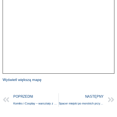
Wyświetl większą mapę
POPRZEDNI
NASTĘPNY
Komiks i Cosplay – warsztaty z Wojtkiem Biernawskim i konkurs z Panem od Książek
Spacer miejski po morskich przygodach z Tomaszem Wieczorkiem.