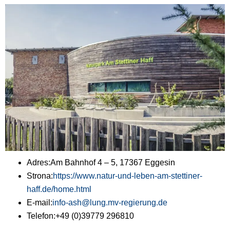
Adres:
Am Bahnhof 4 – 5, 17367 Eggesin
Strona:
https://www.natur-und-leben-am-stettiner-
haff.de/home.html
E-mail:
info-ash@lung.mv-regierung.de
Telefon:
+49 (0)39779 296810