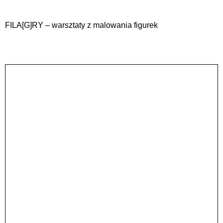
FILA[G]RY – warsztaty z malowania figurek