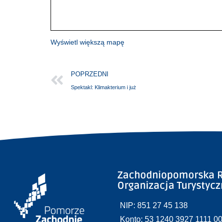
Wyświetl większą mapę
POPRZEDNI
Spektakl: Klimakterium i już
Zachodniopomorska R
Organizacja Turystyc
NIP: 851 27 45 138
Konto: 53 1240 3927 1111 0