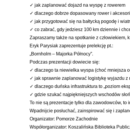
✓ jak zaplanować dojazd na wyspę z rowerem
✓ dlaczego dobrze dopasowany rower i akcesoria
✓ jak przygotować się na bałtycką pogodę i wiatr
✓ co zabrać, gdy jedziesz 100 km dziennie i chcesz
Zapraszamy także na spotkanie z człowiekiem, 
Eryk Parysiak zaprezentuje prelekcję pt.:
„Bornholm – Majorka Północy”.
Podczas prezentacji dowiecie się:
✓ dlaczego ta niewielka wyspa (choć mniejsza od
✓ jak sprawnie zaplanować logistykę wyjazdu z
✓ dlaczego duńska infrastruktura to „poziom ek
✓ gdzie szukać najpiękniejszych wschodów słoń
To nie są prezentacje tylko dla zawodowców, to 
Wpadnijcie posłuchać, zainspirować się i zapl
Organizator: Pomorze Zachodnie
Współorganizator: Koszalińska Biblioteka Publi