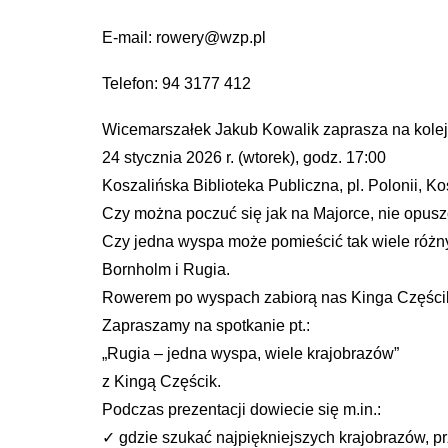
E-mail: rowery@wzp.pl
Telefon: 94 3177 412
Wicemarszałek Jakub Kowalik zaprasza na kolejn
24 stycznia 2026 r. (wtorek), godz. 17:00
Koszalińska Biblioteka Publiczna, pl. Polonii, Ko
Czy można poczuć się jak na Majorce, nie opusz
Czy jedna wyspa może pomieścić tak wiele różn
Bornholm i Rugia.
Rowerem po wyspach zabiorą nas Kinga Częścik 
Zapraszamy na spotkanie pt.:
„Rugia – jedna wyspa, wiele krajobrazów”
z Kingą Częścik.
Podczas prezentacji dowiecie się m.in.:
✓ gdzie szukać najpiękniejszych krajobrazów, p