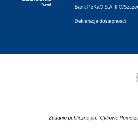
Bank PeKaO S.A. II O/Szcze
Deklaracja dostępności
Zadanie publiczne pn. “Cyfrowe Pomorze