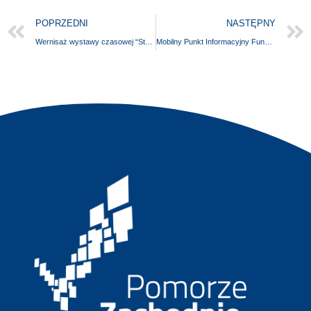
POPRZEDNI
NASTĘPNY
Wernisaż wystawy czasowej “Stargard – miasto co dobrami się chlubi i z nich słynie”
Mobilny Punkt Informacyjny Funduszy Europejskich w Koszalinie