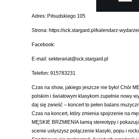
Adres: Piłsudskiego 105
Strona: https://sck.stargard.pl/kalendarz-wydarz
Facebook:
E-mail: sekterariat@sck.stargard.pl
Telefon: 915783231
Czas na show, jakiego jeszcze nie było! Chór 
polskim i światowym klasykom zupełnie nowy wymia
daj się zwieść – koncert to pełen balans muzycz
Czas na koncert, który zmienia spojrzenie na mę
MĘSKIE BRZMIENIA łamią stereotypy i pokazują p
scenie usłyszysz połączenie klasyki, popu i ro