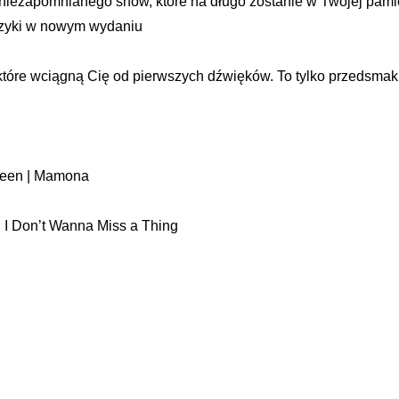
 niezapomnianego show, które na długo zostanie w Twojej pami
uzyki w nowym wydaniu
óre wciągną Cię od pierwszych dźwięków. To tylko przedsmak r
pleen | Mamona
| I Don’t Wanna Miss a Thing