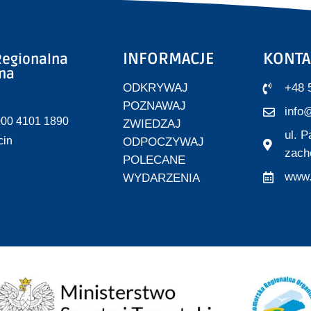
INFORMACJE
KONTA
egionalna
zna
ODKRYWAJ
+48 
POZNAWAJ
info@
000 4101 1890
ZWIEDZAJ
ul. 
cin
ODPOCZYWAJ
zach
POLECANE
www.
WYDARZENIA