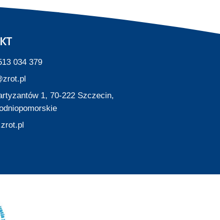
KT
513 034 379
zrot.pl
Partyzantów 1, 70-222 Szczecin,
odniopomorskie
zrot.pl