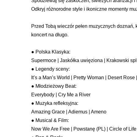
Spodziewaj się zaskoczeń, świeżych aranżacji i
Odkryj różnorodne style i ikoniczne momenty m
Przed Tobą wieczór pełen muzycznych doznań, kt
koncert na długo.
● Polska Klasyka:
Supermoce | Jaskółka uwięziona | Krakowski s
● Legendy sceny:
It’s a Man’s World | Pretty Woman | Desert Rose 
● Młodzieżowy Beat:
Everybody | Cry Me a River
● Muzyka refleksyjna:
Amazing Grace | Adiemus | Ameno
● Musical & Film:
Now We Are Free | Powstanę (PL) | Circle of Life