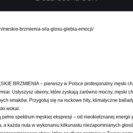
en/meskie-brzmienia-sila-glosu-glebia-emocji/
MĘSKIE BRZMIENIA – pierwszy w Polsce profesjonalny męski ch
r. Usłyszysz utwory, które zyskają zarówno mocny, męski charak
nych smaków. Przygotuj się na rockowe hity, klimatyczne balla
ski wokal.
ełne spektrum męskiej ekspresji – od nieokiełznanej energii 
cka, a każda nuta w wykonaniu kilkunastu niezapomnianych głos