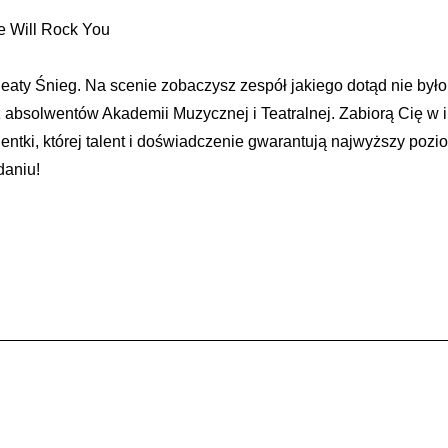
We Will Rock You
y Śnieg. Na scenie zobaczysz zespół jakiego dotąd nie by
z absolwentów Akademii Muzycznej i Teatralnej. Zabiorą Cię w 
ntki, której talent i doświadczenie gwarantują najwyższy pozio
daniu!