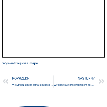
Wyświetl większą mapę
POPRZEDNI
NASTĘPNY
VI sympozjum na temat edukacji kulturalnej w szkołach w M-V
Wycieczka z przewodnikiem po historycznym centrum miasta Angermünde