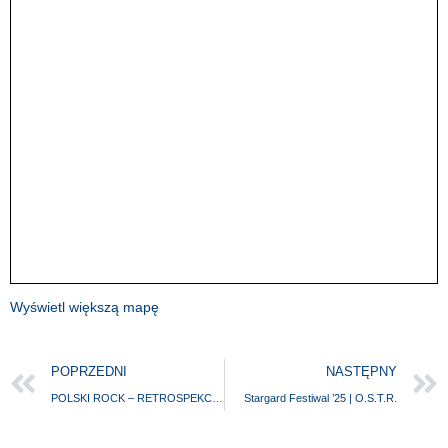
Wyświetl większą mapę
POPRZEDNI
NASTĘPNY
POLSKI ROCK – RETROSPEKCJA!
Stargard Festiwal ’25 | O.S.T.R.