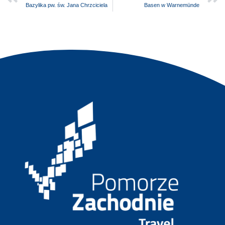
Bazylika pw. św. Jana Chrzciciela
Basen w Warnemünde