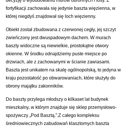
decyzję o wybudowaniu murów obronnych i fosy. Z
fortyfikacji zachowała się jedynie baszta więzienna, w
której niegdyś znajdował się loch więzienny.
Obiekt został zbudowana z czerwonej cegły, jej szczyt
zwieńczony jest dwuspadowym dachem. W murach
baszty widoczne są niewielkie, prostokątne otwory
okienne. W środku odnajdziemy puste miejsce po
drzwiach, ale z zachowanymi w ścianie zawiasami.
Baszta jest unikatem na skalę ogólnopolską, to jedyna w
kraju pozostałość po obwarowaniach, które służyły do
obrony majątku zakonników.
Do baszty przylega młodszy o kilkaset lat budynek
mieszkalny, w którym znajduje się sklep przemysłowo-
spożywczy „Pod Basztą.”.Z całego kompleksu
średniowiecznych zabudowań klasztornych baszta