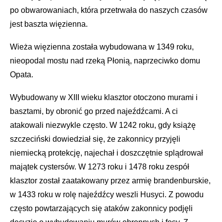
po obwarowaniach, która przetrwała do naszych czasów
jest baszta więzienna.
Wieża więzienna została wybudowana w 1349 roku,
nieopodal mostu nad rzeką Płonią, naprzeciwko domu
Opata.
Wybudowany w XIII wieku klasztor otoczono murami i
basztami, by obronić go przed najeźdźcami. A ci
atakowali niezwykle często. W 1242 roku, gdy książę
szczeciński dowiedział się, że zakonnicy przyjęli
niemiecką protekcję, najechał i doszczętnie splądrował
majątek cystersów. W 1273 roku i 1478 roku zespół
klasztor został zaatakowany przez armię brandenburskie,
w 1433 roku w rolę najeźdźcy weszli Husyci. Z powodu
często powtarzających się ataków zakonnicy podjęli