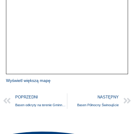
Wyświetl większą mapę
POPRZEDNI
NASTĘPNY
Basen odkryty na terenie Gminnego Centrum Edukacji i Rekreacji w Trzebieży
Basen Północny Świnoujście