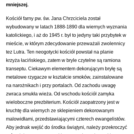
mniejszej.
Kościół farny pw. św. Jana Chrzciciela został
wybudowany w latach 1888-1890 dla wiernych wyznania
katolickiego, i aż do 1945 r. był to jedyny taki przybytek w
mieście, w którym zdecydowanie przeważali zwolennicy
tez Lutra. Ten neogotycki kościół powstał na planie
krzyża łacińskiego, zatem w bryle czytelne są ramiona
transeptu. Ciekawym elementem dekorującym bryłę są
metalowe rzygacze w kształcie smoków, zainstalowane
na narożnikach i przy portalach. Od zachodu uwagę
zwraca smukła wieża. Od wschodu kościół zamyka
wieloboczne prezbiterium. Kościół zaopatrzony jest w
kruchtę dla wiernych ze sklepieniem dekorowanym
malowidłami, przedstawiającymi czterech ewangelistów.
Aby jednak wejść do środka świątyni, należy przekroczyć