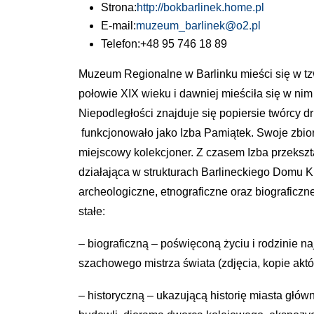
Strona:
http://bokbarlinek.home.pl
E-mail:
muzeum_barlinek@o2.pl
Telefon:
+48 95 746 18 89
Muzeum Regionalne w Barlinku mieści się w t
połowie XIX wieku i dawniej mieściła się w nim 
Niepodległości znajduje się popiersie twórcy
funkcjonowało jako Izba Pamiątek. Swoje zbior
miejscowy kolekcjoner. Z czasem Izba przekszta
działająca w strukturach Barlineckiego Domu K
archeologiczne, etnograficzne oraz biografic
stałe:
– biograficzną – poświęconą życiu i rodzinie 
szachowego mistrza świata (zdjęcia, kopie aktów
– historyczną – ukazującą historię miasta główn