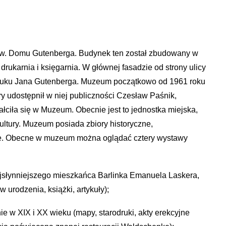
zw. Domu Gutenberga. Budynek ten został zbudowany w
drukarnia i księgarnia. W głównej fasadzie od strony ulicy
 druku Jana Gutenberga. Muzeum początkowo od 1961 roku
y udostępnił w niej publiczności Czesław Paśnik,
łciła się w Muzeum. Obecnie jest to jednostka miejska,
ultury. Muzeum posiada zbiory historyczne,
zne. Obecne w muzeum można oglądać cztery wystawy
najsłynniejszego mieszkańca Barlinka Emanuela Laskera,
 urodzenia, książki, artykuły);
ie w XIX i XX wieku (mapy, starodruki, akty erekcyjne