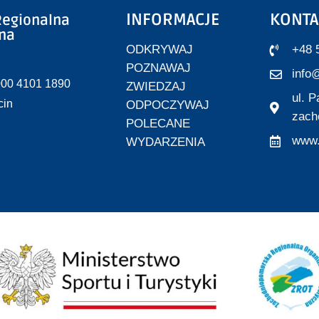
INFORMACJE
KONTA
egionalna
zna
ODKRYWAJ
+48 
POZNAWAJ
info@
000 4101 1890
ZWIEDZAJ
ul. 
cin
ODPOCZYWAJ
zach
POLECANE
www.
WYDARZENIA