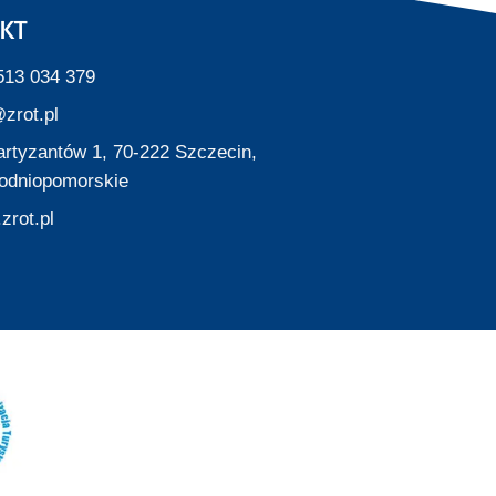
KT
513 034 379
zrot.pl
Partyzantów 1, 70-222 Szczecin,
odniopomorskie
zrot.pl