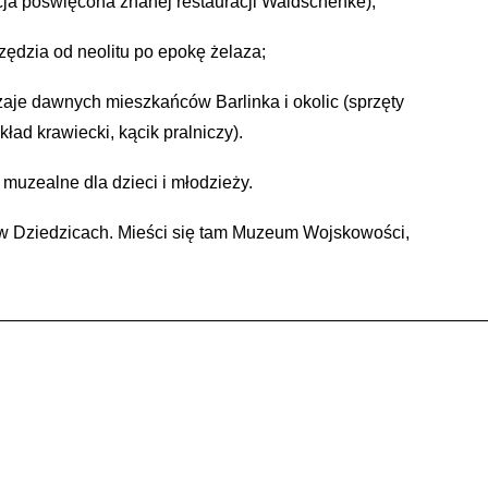
ja poświęcona znanej restauracji Waldschenke);
ędzia od neolitu po epokę żelaza;
zaje dawnych mieszkańców Barlinka i okolic (sprzęty
ad krawiecki, kącik pralniczy).
muzealne dla dzieci i młodzieży.
 w Dziedzicach. Mieści się tam Muzeum Wojskowości,