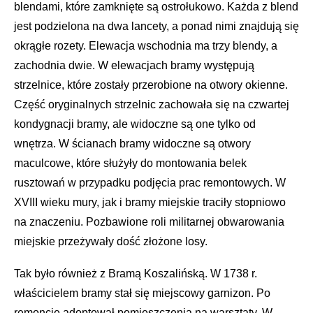
blendami, które zamknięte są ostrołukowo. Każda z blend
jest podzielona na dwa lancety, a ponad nimi znajdują się
okrągłe rozety. Elewacja wschodnia ma trzy blendy, a
zachodnia dwie. W elewacjach bramy występują
strzelnice, które zostały przerobione na otwory okienne.
Część oryginalnych strzelnic zachowała się na czwartej
kondygnacji bramy, ale widoczne są one tylko od
wnętrza. W ścianach bramy widoczne są otwory
maculcowe, które służyły do montowania belek
rusztowań w przypadku podjęcia prac remontowych. W
XVIII wieku mury, jak i bramy miejskie traciły stopniowo
na znaczeniu. Pozbawione roli militarnej obwarowania
miejskie przeżywały dość złożone losy.
Tak było również z Bramą Koszalińską. W 1738 r.
właścicielem bramy stał się miejscowy garnizon. Po
remoncie adoptował pomieszczenia na warsztaty. W