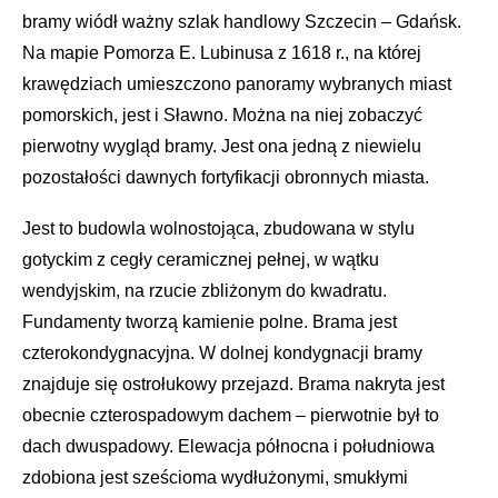
bramy wiódł ważny szlak handlowy Szczecin – Gdańsk.
Na mapie Pomorza E. Lubinusa z 1618 r., na której
krawędziach umieszczono panoramy wybranych miast
pomorskich, jest i Sławno. Można na niej zobaczyć
pierwotny wygląd bramy. Jest ona jedną z niewielu
pozostałości dawnych fortyfikacji obronnych miasta.
Jest to budowla wolnostojąca, zbudowana w stylu
gotyckim z cegły ceramicznej pełnej, w wątku
wendyjskim, na rzucie zbliżonym do kwadratu.
Fundamenty tworzą kamienie polne. Brama jest
czterokondygnacyjna. W dolnej kondygnacji bramy
znajduje się ostrołukowy przejazd. Brama nakryta jest
obecnie czterospadowym dachem – pierwotnie był to
dach dwuspadowy. Elewacja północna i południowa
zdobiona jest sześcioma wydłużonymi, smukłymi