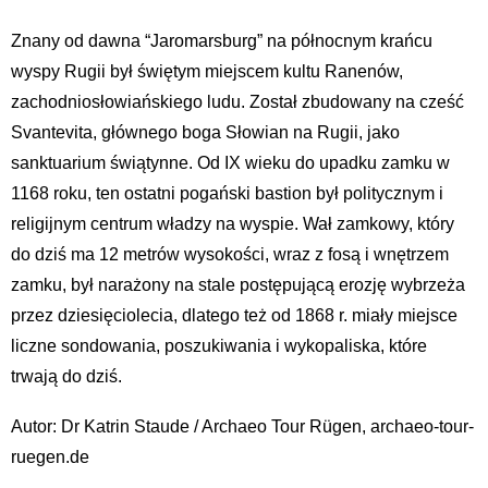
Znany od dawna “Jaromarsburg” na północnym krańcu
wyspy Rugii był świętym miejscem kultu Ranenów,
zachodniosłowiańskiego ludu. Został zbudowany na cześć
Svantevita, głównego boga Słowian na Rugii, jako
sanktuarium świątynne. Od IX wieku do upadku zamku w
1168 roku, ten ostatni pogański bastion był politycznym i
religijnym centrum władzy na wyspie. Wał zamkowy, który
do dziś ma 12 metrów wysokości, wraz z fosą i wnętrzem
zamku, był narażony na stale postępującą erozję wybrzeża
przez dziesięciolecia, dlatego też od 1868 r. miały miejsce
liczne sondowania, poszukiwania i wykopaliska, które
trwają do dziś.
Autor: Dr Katrin Staude / Archaeo Tour Rügen, archaeo-tour-
ruegen.de