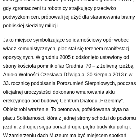
gdy zgromadzeni tu robotnicy strajkujący przeciwko
podwyżkom cen, próbowali jej użyć dla staranowania bramy
pobliskiej siedziby milicji.
Jako miejsce symbolizujące solidarnościowy opór wobec
władz komunistycznych, plac stał się terenem manifestacji
opozycyjnych. W grudniu 2005 r. odsłonięto ustawiony od
strony kościoła pomnik ofiar Grudnia ’70 – z żeliwną rzeźbą
Anioła Wolności Czesława Dźwigaja. 30 sierpnia 2013 r. w
33. rocznicę podpisania Porozumień Sierpniowych, podczas
oficjalnej uroczystości dokonano wmurowania aktu
erekcyjnego pod budowę Centrum Dialogu „Przełomy”.
Obiekt robi wrażenie. To betonowa, pofałdowana płyta na
placu Solidarności, która z jednej strony schodzi do poziomu
jezdni, z drugiej sięga ponad drugie piętro budynku policji.
W zamierzeniu dach Muzeum ma być miejscem spotkań