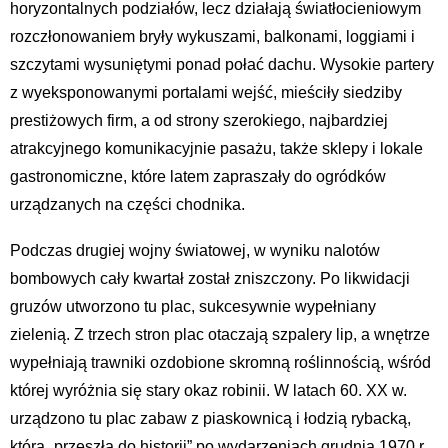
horyzontalnych podziałów, lecz działają światłocieniowym
rozczłonowaniem bryły wykuszami, balkonami, loggiami i
szczytami wysuniętymi ponad połać dachu. Wysokie partery
z wyeksponowanymi portalami wejść, mieściły siedziby
prestiżowych firm, a od strony szerokiego, najbardziej
atrakcyjnego komunikacyjnie pasażu, także sklepy i lokale
gastronomiczne, które latem zapraszały do ogródków
urządzanych na części chodnika.
Podczas drugiej wojny światowej, w wyniku nalotów
bombowych cały kwartał został zniszczony. Po likwidacji
gruzów utworzono tu plac, sukcesywnie wypełniany
zielenią. Z trzech stron plac otaczają szpalery lip, a wnętrze
wypełniają trawniki ozdobione skromną roślinnością, wśród
której wyróżnia się stary okaz robinii. W latach 60. XX w.
urządzono tu plac zabaw z piaskownicą i łodzią rybacką,
która „przeszła do historii” po wydarzeniach grudnia 1970 r.,