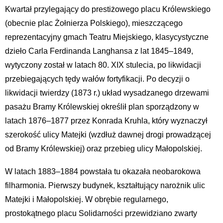
Kwartał przylegający do prestiżowego placu Królewskiego
(obecnie plac Żołnierza Polskiego), mieszczącego
reprezentacyjny gmach Teatru Miejskiego, klasycystyczne
dzieło Carla Ferdinanda Langhansa z lat 1845–1849,
wytyczony został w latach 80. XIX stulecia, po likwidacji
przebiegających tędy wałów fortyfikacji. Po decyzji o
likwidacji twierdzy (1873 r.) układ wysadzanego drzewami
pasażu Bramy Królewskiej określił plan sporządzony w
latach 1876–1877 przez Konrada Kruhla, który wyznaczył
szerokość ulicy Matejki (wzdłuż dawnej drogi prowadzącej
od Bramy Królewskiej) oraz przebieg ulicy Małopolskiej.
W latach 1883–1884 powstała tu okazała neobarokowa
filharmonia. Pierwszy budynek, kształtujący narożnik ulic
Matejki i Małopolskiej. W obrębie regularnego,
prostokątnego placu Solidarności przewidziano zwarty