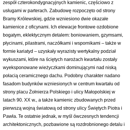
zespół czterokondygnacyjnych kamienic, częściowo z
usługami w parterach. Zabudowę rozpoczęto od strony
Bramy Królewskiej, gdzie wzniesiono dwie okazałe
kamienice z oficynami. Ich elewacje frontowe ozdobione
bogatym, eklektycznym detalem: boniowaniem, gzymsami,
płycinami, pilastrami, naczółkami i wspornikami – także w
formie kariatyd – uzyskały wyrazisty wertykalny podział
wykuszami, które na ściętych narożach kwartału zostały
wyeksponowane wieżyczkami dominującymi nad niską
połacią ceramicznego dachu. Podobny charakter nadano
fasadom budynków wzniesionych w centrum kwartału od
strony placu Żołnierza Polskiego i ulicy Małopolskiej w
latach 90. XX w., a także kamienic zbudowanych przed
pierwszą wojną światową od strony ulicy Świętych Piotra i
Pawła. Te ostatnie jednak, w myśl ówczesnych tendencji
architektonicznych, pozbawione są rozdrobnionego detalu i