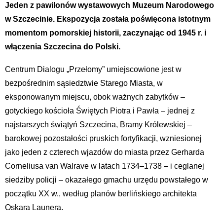
Jeden z pawilonów wystawowych Muzeum Narodowego
w Szczecinie. Ekspozycja została poświęcona istotnym
momentom pomorskiej historii, zaczynając od 1945 r. i
włączenia Szczecina do Polski.
Centrum Dialogu „Przełomy” umiejscowione jest w
bezpośrednim sąsiedztwie Starego Miasta, w
eksponowanym miejscu, obok ważnych zabytków –
gotyckiego kościoła Świętych Piotra i Pawła – jednej z
najstarszych świątyń Szczecina, Bramy Królewskiej –
barokowej pozostałości pruskich fortyfikacji, wzniesionej
jako jeden z czterech wjazdów do miasta przez Gerharda
Corneliusa van Walrave w latach 1734–1738 – i ceglanej
siedziby policji – okazałego gmachu urzędu powstałego w
początku XX w., według planów berlińskiego architekta
Oskara Launera.