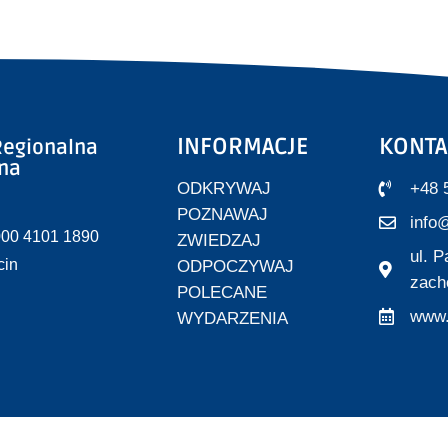
INFORMACJE
KONTA
egionalna
zna
ODKRYWAJ
+48 
POZNAWAJ
info@
000 4101 1890
ZWIEDZAJ
ul. 
cin
ODPOCZYWAJ
zach
POLECANE
www.
WYDARZENIA