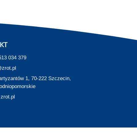
KT
513 034 379
zrot.pl
Partyzantów 1, 70-222 Szczecin,
odniopomorskie
zrot.pl