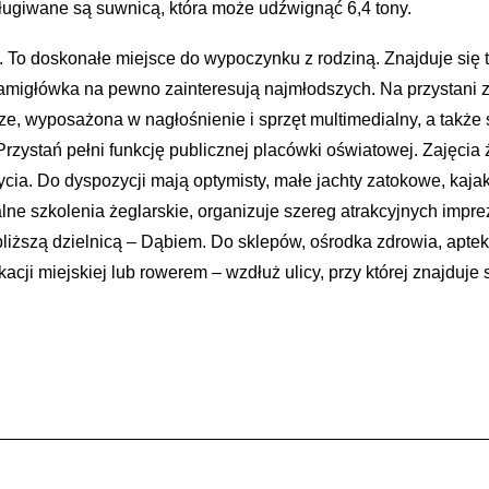
ługiwane są suwnicą, która może udźwignąć 6,4 tony.
 To doskonałe miejsce do wypoczynku z rodziną. Znajduje się 
 łamigłówka na pewno zainteresują najmłodszych. Na przystani z
ze, wyposażona w nagłośnienie i sprzęt multimedialny, a także
ystań pełni funkcję publicznej placówki oświatowej. Zajęcia że
życia. Do dyspozycji mają optymisty, małe jachty zatokowe, kaja
alne szkolenia żeglarskie, organizuje szereg atrakcyjnych impr
liższą dzielnicą – Dąbiem. Do sklepów, ośrodka zdrowia, aptek
ji miejskiej lub rowerem – wzdłuż ulicy, przy której znajduje 