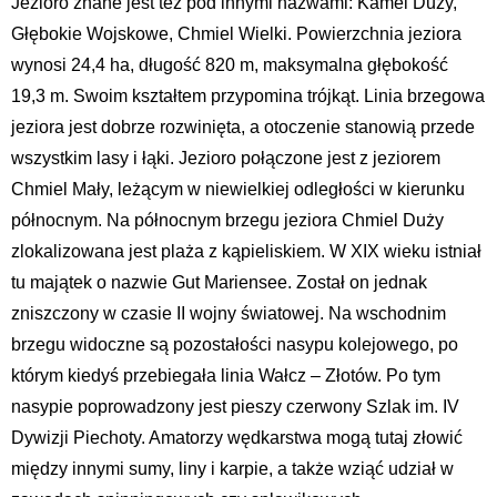
Jezioro znane jest też pod innymi nazwami: Kamel Duży,
Głębokie Wojskowe, Chmiel Wielki. Powierzchnia jeziora
wynosi 24,4 ha, długość 820 m, maksymalna głębokość
19,3 m. Swoim kształtem przypomina trójkąt. Linia brzegowa
jeziora jest dobrze rozwinięta, a otoczenie stanowią przede
wszystkim lasy i łąki. Jezioro połączone jest z jeziorem
Chmiel Mały, leżącym w niewielkiej odległości w kierunku
północnym. Na północnym brzegu jeziora Chmiel Duży
zlokalizowana jest plaża z kąpieliskiem. W XIX wieku istniał
tu majątek o nazwie Gut Mariensee. Został on jednak
zniszczony w czasie II wojny światowej. Na wschodnim
brzegu widoczne są pozostałości nasypu kolejowego, po
którym kiedyś przebiegała linia Wałcz – Złotów. Po tym
nasypie poprowadzony jest pieszy czerwony Szlak im. IV
Dywizji Piechoty. Amatorzy wędkarstwa mogą tutaj złowić
między innymi sumy, liny i karpie, a także wziąć udział w