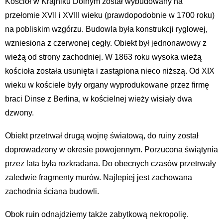
Kościół w Krajniku Dolnym został wybudowany na
przełomie XVII i XVIII wieku (prawdopodobnie w 1700 roku)
na pobliskim wzgórzu. Budowla była konstrukcji ryglowej,
wzniesiona z czerwonej cegły. Obiekt był jednonawowy z
wieżą od strony zachodniej. W 1863 roku wysoka wieżą
kościoła została usunięta i zastąpiona nieco niższą. Od XIX
wieku w kościele były organy wyprodukowane przez firmę
braci Dinse z Berlina, w kościelnej wieży wisiały dwa
dzwony.
Obiekt przetrwał drugą wojnę światową, do ruiny został
doprowadzony w okresie powojennym. Porzucona świątynia
przez lata była rozkradana. Do obecnych czasów przetrwały
zaledwie fragmenty murów. Najlepiej jest zachowana
zachodnia ściana budowli.
Obok ruin odnajdziemy także zabytkową nekropolię.