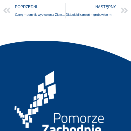
POPRZEDNI
NASTĘPNY
Czołg – pomnik wyzwolenia Ziemi Sławieńskiej
Diabelski kamień – grobowiec megalityczny koło Seelvitz