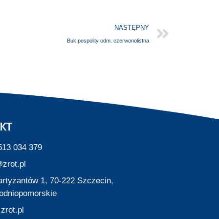
NASTĘPNY
Buk pospolity odm. czerwonolistna
KT
513 034 379
zrot.pl
Partyzantów 1, 70-222 Szczecin,
odniopomorskie
zrot.pl