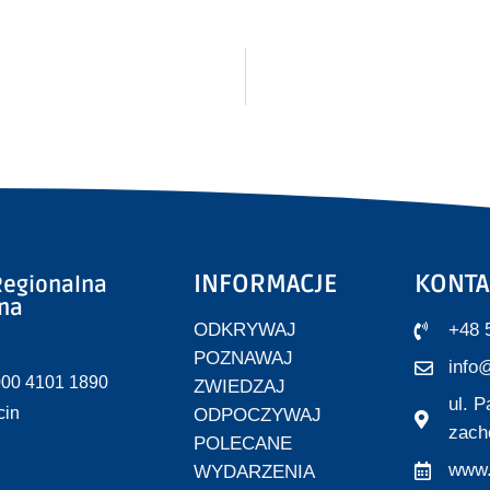
INFORMACJE
KONTA
egionalna
zna
ODKRYWAJ
+48 
POZNAWAJ
info@
000 4101 1890
ZWIEDZAJ
ul. 
cin
ODPOCZYWAJ
zach
POLECANE
www.
WYDARZENIA