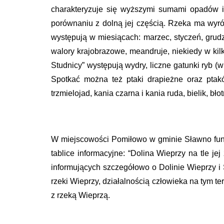
charakteryzuje się wyższymi sumami opadów i
porównaniu z dolną jej częścią. Rzeka ma wyró
występują w miesiącach: marzec, styczeń, grud
walory krajobrazowe, meandruje, niekiedy w kil
Studnicy” występują wydry, liczne gatunki ryb (
Spotkać można też ptaki drapieżne oraz ptakó
trzmielojad, kania czarna i kania ruda, bielik, bł
W miejscowości Pomiłowo w gminie Sławno funk
tablice informacyjne: “Dolina Wieprzy na tle je
informujących szczegółowo o Dolinie Wieprzy i 
rzeki Wieprzy, działalnością człowieka na tym t
z rzeką Wieprzą.