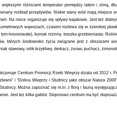
 większymi różnicami temperatur pomiędzy latem i zimą, dł
wnany rozkład przepływów. Niskie stany wód mają miejsce w o
zień. Na rzece organizuje się spływy kajakowe. Jest też dob
kumetrowych wąwozach, czasem rozlewa się w szerokiej płaskie
w tym łososiowate), kumak nizinny, traszka grzebieniasta. Rośn
w, których środowisko życia związane jest z obszarami wodn
otniak stawowy, orlik krzykliwy, derkacz, żuraw, puchacz, zimorod
cjonuje Centrum Promocji Rzeki Wieprzy działa od 2012 r. 
j zlewni” i “Dolina Wieprzy i Studnicy jako obszar Natura 20
Studnicy. Można zapoznać się m.in. z florą i fauną występując
erenie. Jest też kilka gablot. Stopniowo centrum ma być doposaż