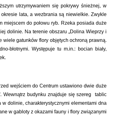
uższym utrzymywaniem się pokrywy śnieżnej, w
kresie lata, a wezbrania są niewielkie. Zwykle
rym miejscem do połowu ryb. Rzeka posiada duże
j dolinie. Na terenie obszaru „Dolina Wieprzy i
ie wiele gatunków flory objętych ochroną prawną.
o-błotnymi. Występuje tu m.in.: bocian biały,
ek.
Przed wejściem do Centrum ustawiono dwie duże
00”. Wewnątrz budynku znajduje się szereg tablic
a w dolinie, charakterystycznymi elementami dna
ane w gabloty z okazami fauny i flory związanymi