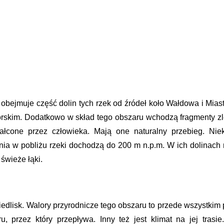
” obejmuje część dolin tych rzek od źródeł koło Wałdowa i Mi
im. Dodatkowo w skład tego obszaru wchodzą fragmenty zlewni
ałcone przez człowieka. Mają one naturalny przebieg. Niek
ia w pobliżu rzeki dochodzą do 200 m n.p.m. W ich dolinach m
 świeże łąki.
iedlisk. Walory przyrodnicze tego obszaru to przede wszystki
, przez który przepływa. Inny też jest klimat na jej trasie