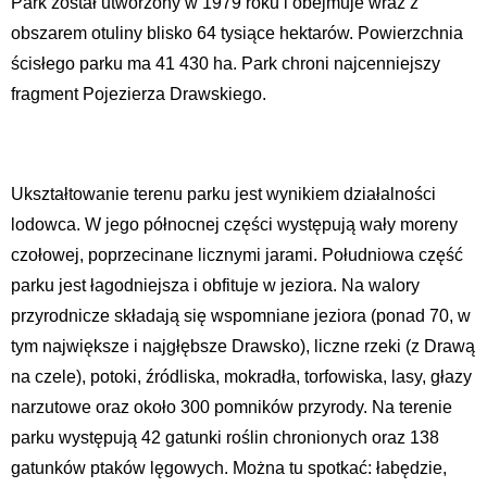
Park został utworzony w 1979 roku i obejmuje wraz z
obszarem otuliny blisko 64 tysiące hektarów. Powierzchnia
ścisłego parku ma 41 430 ha. Park chroni najcenniejszy
fragment Pojezierza Drawskiego.
Ukształtowanie terenu parku jest wynikiem działalności
lodowca. W jego północnej części występują wały moreny
czołowej, poprzecinane licznymi jarami. Południowa część
parku jest łagodniejsza i obfituje w jeziora. Na walory
przyrodnicze składają się wspomniane jeziora (ponad 70, w
tym największe i najgłębsze Drawsko), liczne rzeki (z Drawą
na czele), potoki, źródliska, mokradła, torfowiska, lasy, głazy
narzutowe oraz około 300 pomników przyrody. Na terenie
parku występują 42 gatunki roślin chronionych oraz 138
gatunków ptaków lęgowych. Można tu spotkać: łabędzie,