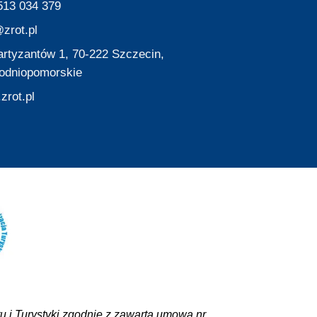
513 034 379
zrot.pl
Partyzantów 1, 70-222 Szczecin,
odniopomorskie
zrot.pl
 i Turystyki zgodnie z zawartą umową nr