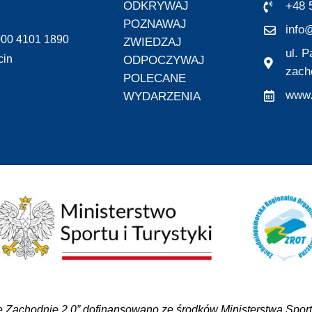
ODKRYWAJ
+48 
POZNAWAJ
info@
000 4101 1890
ZWIEDZAJ
ul. 
cin
ODPOCZYWAJ
zach
POLECANE
www.
WYDARZENIA
 Zachodnie 2.0” dofinansowano ze środków Ministerstwa Sportu