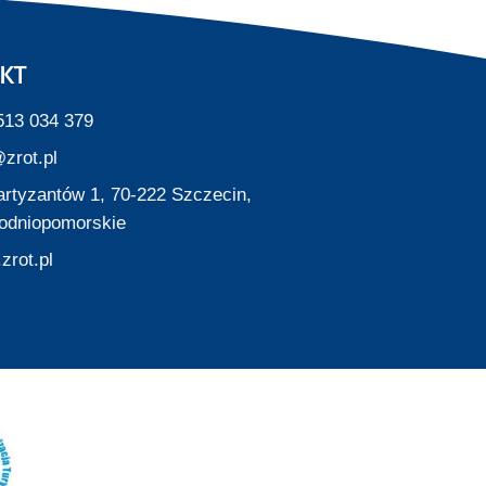
KT
513 034 379
zrot.pl
Partyzantów 1, 70-222 Szczecin,
odniopomorskie
zrot.pl