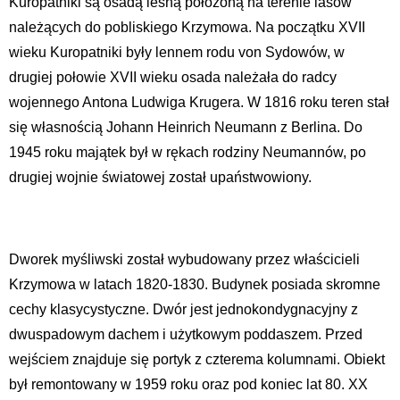
Kuropatniki są osadą leśną położoną na terenie lasów
należących do pobliskiego Krzymowa. Na początku XVII
wieku Kuropatniki były lennem rodu von Sydowów, w
drugiej połowie XVII wieku osada należała do radcy
wojennego Antona Ludwiga Krugera. W 1816 roku teren stał
się własnością Johann Heinrich Neumann z Berlina. Do
1945 roku majątek był w rękach rodziny Neumannów, po
drugiej wojnie światowej został upaństwowiony.
Dworek myśliwski został wybudowany przez właścicieli
Krzymowa w latach 1820-1830. Budynek posiada skromne
cechy klasycystyczne. Dwór jest jednokondygnacyjny z
dwuspadowym dachem i użytkowym poddaszem. Przed
wejściem znajduje się portyk z czterema kolumnami. Obiekt
był remontowany w 1959 roku oraz pod koniec lat 80. XX