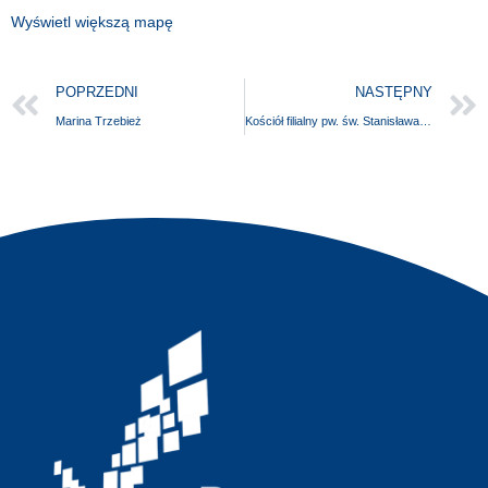
Wyświetl większą mapę
POPRZEDNI
NASTĘPNY
Marina Trzebież
Kościół filialny pw. św. Stanisława BM w Dzisnej