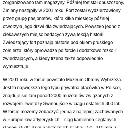
zorganizowano tam magazyny. Później fort stał opuszczony.
Zmiany nastąpiły w 2001 roku. Fort został wydzierżawiony
przez grupę pasjonatów, która kilka miesięcy później
otworzyła jego drzwi dla zwiedzających. Powstało jedno z
ciekawszych miejsc będących żywą lekcją historii.
Zwiedzający fort poznają historię pod okiem pruskiego
żołnierza, który oprowadza po forcie i dodatkowo “szkoli”
zwiedzających, a kiedy trzeba także odpowiednio
wymusztruje.
W 2001 roku w forcie powstało Muzeum Obrony Wybrzeża.
Jest to największa tego typu prywatna placówka w Polsce,
znajduje się tam ponad 2000 muzealiów związanych z
rozwojem Twierdzy Świnoujście w ciągu ostatnich 300 lat.
W forcie możemy zobaczyć: jedną z najlepiej zachowanych
w Europie ław artyleryjskich – ciąg kamienno-ceglanych
stanowisk dla dział nabrzeżnych kalibru 150 i 210 mm, z