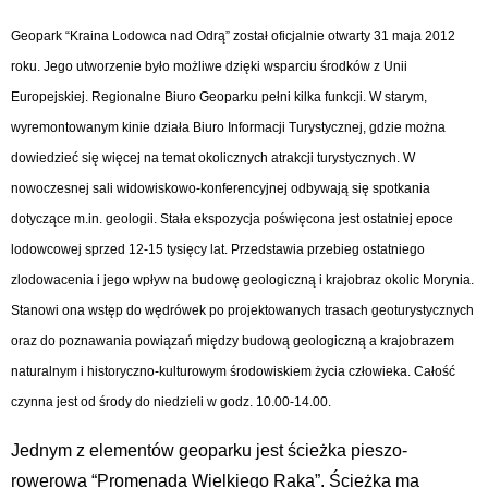
Geopark “Kraina Lodowca nad Odrą” został oficjalnie otwarty 31 maja 2012
roku. Jego utworzenie było możliwe dzięki wsparciu środków z Unii
Europejskiej. Regionalne Biuro Geoparku pełni kilka funkcji. W starym,
wyremontowanym kinie działa Biuro Informacji Turystycznej, gdzie można
dowiedzieć się więcej na temat okolicznych atrakcji turystycznych. W
nowoczesnej sali widowiskowo-konferencyjnej odbywają się spotkania
dotyczące m.in. geologii. Stała ekspozycja poświęcona jest ostatniej epoce
lodowcowej sprzed 12-15 tysięcy lat. Przedstawia przebieg ostatniego
zlodowacenia i jego wpływ na budowę geologiczną i krajobraz okolic Morynia.
Stanowi ona wstęp do wędrówek po projektowanych trasach geoturystycznych
oraz do poznawania powiązań między budową geologiczną a krajobrazem
naturalnym i historyczno-kulturowym środowiskiem życia człowieka. Całość
czynna jest od środy do niedzieli w godz. 10.00-14.00.
Jednym z elementów geoparku jest ścieżka pieszo-
rowerowa “Promenada Wielkiego Raka”. Ścieżka ma