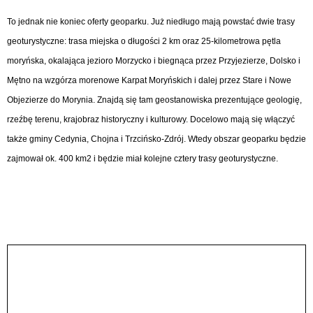
To jednak nie koniec oferty geoparku. Już niedługo mają powstać dwie trasy
geoturystyczne: trasa miejska o długości 2 km oraz 25-kilometrowa pętla
moryńska, okalająca jezioro Morzycko i biegnąca przez Przyjezierze, Dolsko i
Mętno na wzgórza morenowe Karpat Moryńskich i dalej przez Stare i Nowe
Objezierze do Morynia. Znajdą się tam geostanowiska prezentujące geologię,
rzeźbę terenu, krajobraz historyczny i kulturowy. Docelowo mają się włączyć
także gminy Cedynia, Chojna i Trzcińsko-Zdrój. Wtedy obszar geoparku będzie
zajmował ok. 400 km
2
i będzie miał kolejne cztery trasy geoturystyczne.