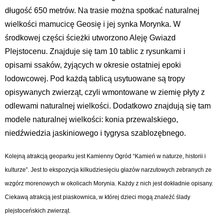
długość 650 metrów. Na trasie można spotkać naturalnej
wielkości mamucicę Geosię i jej synka Morynka. W
środkowej części ścieżki utworzono Aleję Gwiazd
Plejstocenu. Znajduje się tam 10 tablic z rysunkami i
opisami ssaków, żyjących w okresie ostatniej epoki
lodowcowej. Pod każdą tablicą usytuowane są tropy
opisywanych zwierząt, czyli wmontowane w ziemię płyty z
odlewami naturalnej wielkości. Dodatkowo znajdują się tam
modele naturalnej wielkości: konia przewalskiego,
niedźwiedzia jaskiniowego i tygrysa szablozębnego.
Kolejną atrakcją geoparku jest Kamienny Ogród “Kamień w naturze, historii i
kulturze”. Jest to ekspozycja kilkudziesięciu głazów narzutowych zebranych ze
wzgórz morenowych w okolicach Morynia. Każdy z nich jest dokładnie opisany.
Ciekawą atrakcją jest piaskownica, w której dzieci mogą znaleźć ślady
plejstoceńskich zwierząt.