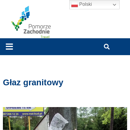
Polski
Głaz granitowy