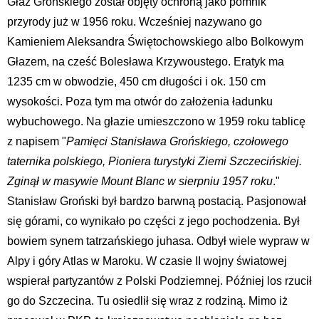
Głaz Grońskiego został objęty ochroną jako pomnik
przyrody już w 1956 roku. Wcześniej nazywano go
Kamieniem Aleksandra Świętochowskiego albo Bolkowym
Głazem, na cześć Bolesława Krzywoustego. Eratyk ma
1235 cm w obwodzie, 450 cm długości i ok. 150 cm
wysokości. Poza tym ma otwór do założenia ładunku
wybuchowego. Na głazie umieszczono w 1959 roku tablicę
z napisem "
Pamięci Stanisława Grońskiego, czołowego
taternika polskiego, Pioniera turystyki Ziemi Szczecińskiej.
Zginął w masywie Mount Blanc w sierpniu 1957 roku
."
Stanisław Groński był bardzo barwną postacią. Pasjonował
się górami, co wynikało po części z jego pochodzenia. Był
bowiem synem tatrzańskiego juhasa. Odbył wiele wypraw w
Alpy i góry Atlas w Maroku. W czasie II wojny światowej
wspierał partyzantów z Polski Podziemnej. Później los rzucił
go do Szczecina. Tu osiedlił się wraz z rodziną. Mimo iż