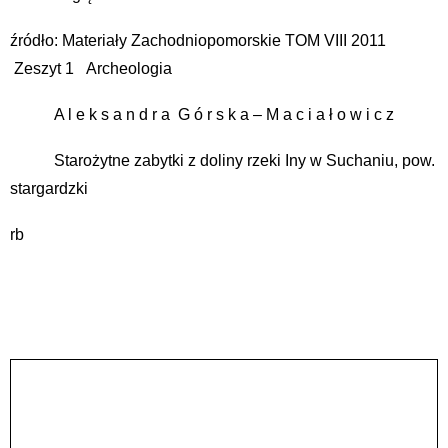
źródło: Materiały Zachodniopomorskie TOM VIII 2011
Zeszyt 1 Archeologia
A l e k s a n d r a G ó r s k a – M a c i a ł o w i c z
Starożytne zabytki z doliny rzeki Iny w Suchaniu, pow.
stargardzki
rb