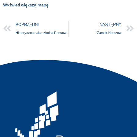
Wyświetl większą mapę
POPRZEDNI
NASTĘPNY
Historyczna sala szkolna Rossow
Zamek Neetzow