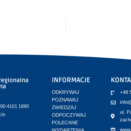
INFORMACJE
KONTA
egionalna
zna
ODKRYWAJ
+48 
POZNAWAJ
info@
000 4101 1890
ZWIEDZAJ
ul. 
cin
ODPOCZYWAJ
zach
POLECANE
www.
WYDARZENIA