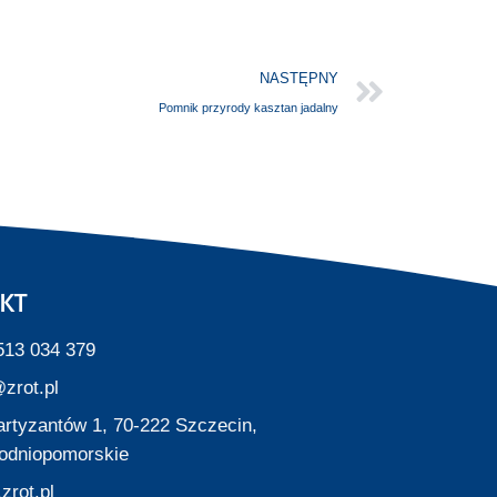
NASTĘPNY
Pomnik przyrody kasztan jadalny
KT
513 034 379
zrot.pl
Partyzantów 1, 70-222 Szczecin,
odniopomorskie
zrot.pl