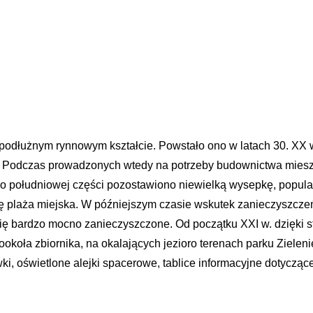
o podłużnym rynnowym kształcie. Powstało ono w latach 30. XX 
j. Podczas prowadzonych wtedy na potrzeby budownictwa mies
ego południowej części pozostawiono niewielką wysepkę, popul
ię plaża miejska. W późniejszym czasie wskutek zanieczyszcze
ię bardzo mocno zanieczyszczone. Od początku XXI w. dzięki s
Dookoła zbiornika, na okalających jezioro terenach parku Zielen
wki, oświetlone alejki spacerowe, tablice informacyjne dotyczące 