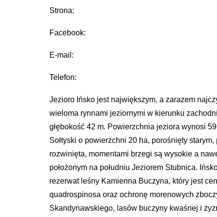
Strona:
Facebook:
E-mail:
Telefon:
Jezioro Ińsko jest największym, a zarazem najczy
wieloma rynnami jeziornymi w kierunku zachodni
głębokość 42 m. Powierzchnia jeziora wynosi 59
Sołtyski o powierzchni 20 ha, porośnięty stary
rozwinięta, momentami brzegi są wysokie a nawet
położonym na południu Jeziorem Stubnica. Ińsko
rezerwat leśny Kamienna Buczyna, który jest ce
quadrospinosa oraz ochronę morenowych zboczy 
Skandynawskiego, lasów buczyny kwaśnej i żyznej