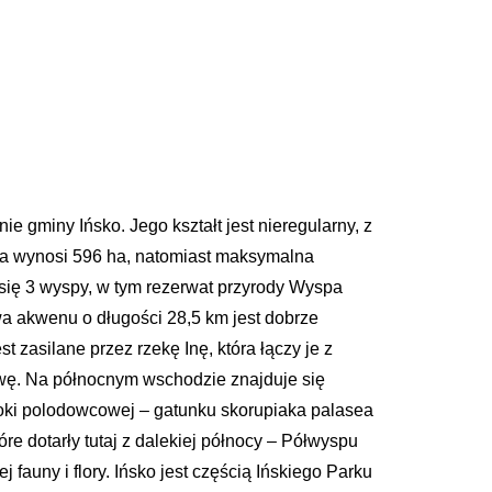
e gminy Ińsko. Jego kształt jest nieregularny, z
ora wynosi 596 ha, natomiast maksymalna
się 3 wyspy, w tym rezerwat przyrody Wyspa
wa akwenu o długości 28,5 km jest dobrze
zasilane przez rzekę Inę, która łączy je z
zwę. Na północnym wschodzie znajduje się
poki polodowcowej – gatunku skorupiaka palasea
 dotarły tutaj z dalekiej północy – Półwyspu
auny i flory. Ińsko jest częścią Ińskiego Parku