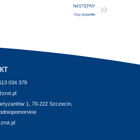
NASTĘPNY
Cisy pospolite
KT
513 034 379
zrot.pl
Partyzantów 1, 70-222 Szczecin,
odniopomorskie
zrot.pl