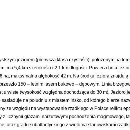
stszym jeziorem (pierwsza klasa czystości), położonym na tereni
m, ma 5,4 km szerokości i 2,1 km długości. Powierzchnia jezi
6 ha, maksymalna głębokość 42 m. Na środku jeziora znajdują 
m, przeszło 150 – letnim lasem bukowo – dębowym. Linia brzego
 urwiste (wysokość względna dochodząca do 30 m). Jezioro jest 
 sąsiaduje na południu z miastem Ińsko, od którego bierze na
nny ze względu na występowanie rzadkiego w Polsce reliktu e
z licznymi głazami narzutowymi pochodzenia magmowego, które
 oraz grądu subatlantyckiego z wieloma stanowiskami rzadkiej f