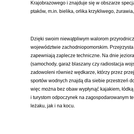
Krajobrazowego i znajduje się w obszarze spec
ptaków, m.in. bielika, orlika krzykliwego, żurawia
Dzięki swoim niewątpliwym walorom przyrodniczy
województwie zachodniopomorskim. Przejrzysta w
zapewniają zaplecze techniczne. Na dnie jeziora 
(samochody, garaż blaszany czy radiostacja woj
zadowoleni również wędkarze, którzy przez przej
sportów wodnych znajdą dla siebie przestrzeń do
więc można bez obaw wypłynąć kajakiem, łódką 
i turystom odpoczynek na zagospodarowanym tere
leżaku, jak i na kocu.