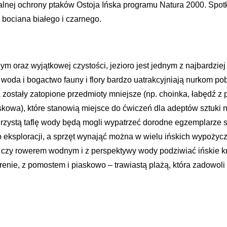
jalnej ochrony ptaków Ostoja Ińska programu Natura 2000. Sp
, bociana białego i czarnego.
m oraz wyjątkowej czystości, jezioro jest jednym z najbardzie
oda i bogactwo fauny i flory bardzo uatrakcyjniają nurkom po
zostały zatopione przedmioty mniejsze (np. choinka, łabędź z p
skowa), które stanowią miejsce do ćwiczeń dla adeptów sztuki 
rzystą taflę wody będą mogli wypatrzeć dorodne egzemplarze sz
 eksploracji, a sprzęt wynająć można w wielu ińskich wypożyczal
czy rowerem wodnym i z perspektywy wody podziwiać ińskie k
nie, z pomostem i piaskowo – trawiastą plażą, która zadowoli