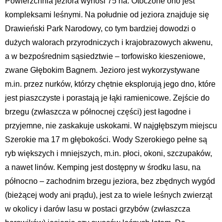
Powierzchnia jeziora wynosi 75 ha. Otoczone ono jest
kompleksami leśnymi. Na południe od jeziora znajduje się
Drawieński Park Narodowy, co tym bardziej dowodzi o
dużych walorach przyrodniczych i krajobrazowych akwenu,
a w bezpośrednim sąsiedztwie – torfowisko kieszeniowe,
zwane Głębokim Bagnem. Jezioro jest wykorzystywane
m.in. przez nurków, którzy chętnie eksplorują jego dno, które
jest piaszczyste i porastają je łąki ramienicowe. Zejście do
brzegu (zwłaszcza w północnej części) jest łagodne i
przyjemne, nie zaskakuje uskokami. W najgłębszym miejscu
Szerokie ma 17 m głębokości. Wody Szerokiego pełne są
ryb większych i mniejszych, m.in. płoci, okoni, szczupaków,
a nawet linów. Kemping jest dostępny w środku lasu, na
północno – zachodnim brzegu jeziora, bez zbędnych wygód
(bieżącej wody ani prądu), jest za to wiele leśnych zwierząt
w okolicy i darów lasu w postaci grzybów (zwłaszcza