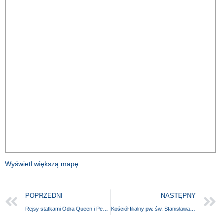
Wyświetl większą mapę
POPRZEDNI
NASTĘPNY
Rejsy statkami Odra Queen i Peene Queen
Kościół filialny pw. św. Stanisława Kostki