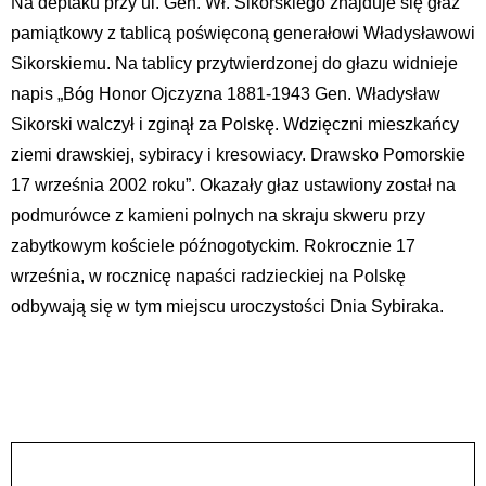
Na deptaku przy ul. Gen. Wł. Sikorskiego znajduje się głaz
pamiątkowy z tablicą poświęconą generałowi Władysławowi
Sikorskiemu. Na tablicy przytwierdzonej do głazu widnieje
napis „Bóg Honor Ojczyzna 1881-1943 Gen. Władysław
Sikorski walczył i zginął za Polskę. Wdzięczni mieszkańcy
ziemi drawskiej, sybiracy i kresowiacy. Drawsko Pomorskie
17 września 2002 roku”. Okazały głaz ustawiony został na
podmurówce z kamieni polnych na skraju skweru przy
zabytkowym kościele późnogotyckim. Rokrocznie 17
września, w rocznicę napaści radzieckiej na Polskę
odbywają się w tym miejscu uroczystości Dnia Sybiraka.