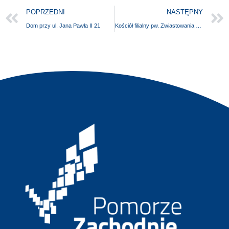
POPRZEDNI
NASTĘPNY
Dom przy ul. Jana Pawła II 21
Kościół filialny pw. Zwiastowania NMP w Gostominie