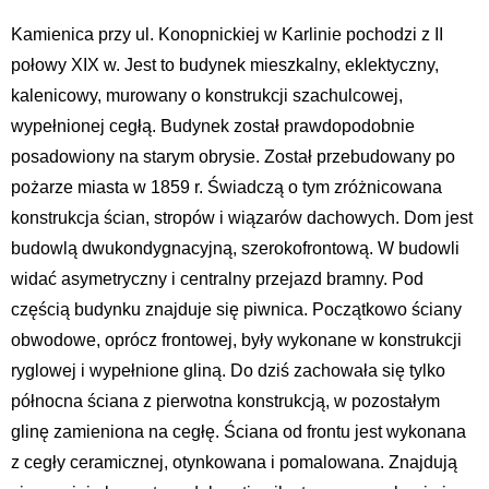
Kamienica przy ul. Konopnickiej w Karlinie pochodzi z II
połowy XIX w. Jest to budynek mieszkalny, eklektyczny,
kalenicowy, murowany o konstrukcji szachulcowej,
wypełnionej cegłą. Budynek został prawdopodobnie
posadowiony na starym obrysie. Został przebudowany po
pożarze miasta w 1859 r. Świadczą o tym zróżnicowana
konstrukcja ścian, stropów i wiązarów dachowych. Dom jest
budowlą dwukondygnacyjną, szerokofrontową. W budowli
widać asymetryczny i centralny przejazd bramny. Pod
częścią budynku znajduje się piwnica. Początkowo ściany
obwodowe, oprócz frontowej, były wykonane w konstrukcji
ryglowej i wypełnione gliną. Do dziś zachowała się tylko
północna ściana z pierwotna konstrukcją, w pozostałym
glinę zamieniona na cegłę. Ściana od frontu jest wykonana
z cegły ceramicznej, otynkowana i pomalowana. Znajdują