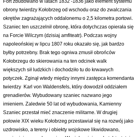
Fort zbudowano w latach 1832 -1836 jako element systemu
obrony twierdzy Kołobrzeg od wschodu oraz do zwalczania
okrętów zagrażających oddalonemu o 2,5 kilometra portowi.
Szaniec ten uszczelnił obronę, która dotychczas opierała się
na Forcie Wilczym (dzisiaj amfiteatr). Podczas wojny
napoleońskiej w lipcu 1807 roku okazało się, jak bardzo
byłby potrzebny. Brak tego ogniwa zmusił obrońców
Kołobrzegu do skierowania na ten odcinek walk
większych sił ludzkich i dochodziło tu do krwawych
potyczek. Zginął wtedy między innymi zastępca komendanta
twierdzy Karl von Waldensfels, który dowodził oddziałem
grenadierów. Wybudowany szaniec nazwano jego
imieniem. Zaledwie 50 lat od wybudowania, Kamienny
Szaniec przestał mieć znaczenie militarne. W drugiej
połowie XIX wieku Kołobrzeg przestawiał się na rozwój jako
uzdrowisko, a tereny i obiekty wojskowe likwidowano,