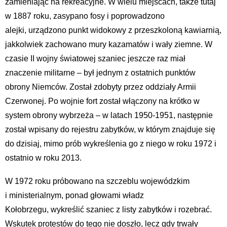
zamieniając na rekreacyjne. W wielu miejscach, także tutaj
w 1887 roku, zasypano fosy i poprowadzono
alejki, urządzono punkt widokowy z przeszkoloną kawiarnią,
jakkolwiek zachowano mury kazamatów i wały ziemne. W
czasie II wojny światowej szaniec jeszcze raz miał
znaczenie militarne – był jednym z ostatnich punktów
obrony Niemców. Został zdobyty przez oddziały Armii
Czerwonej. Po wojnie fort został włączony na krótko w
system obrony wybrzeża – w latach 1950-1951, następnie
został wpisany do rejestru zabytków, w którym znajduje się
do dzisiaj, mimo prób wykreślenia go z niego w roku 1972 i
ostatnio w roku 2013.
W 1972 roku próbowano na szczeblu wojewódzkim
i ministerialnym, ponad głowami władz
Kołobrzegu, wykreślić szaniec z listy zabytków i rozebrać.
Wskutek protestów do tego nie doszło, lecz gdy trwały