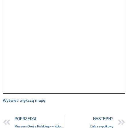
Wyświetl większą mapę
POPRZEDNI
NASTĘPNY
Muzeum Oręża Polskiego w Kołobrzegu – Wystawa Muzeum Zimnej Wojny MZW Obiekt 3001 w Podborsku
Dąb szypułkowy