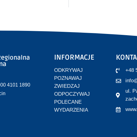
INFORMACJE
KONTA
egionalna
zna
ODKRYWAJ
+48 
POZNAWAJ
info@
000 4101 1890
ZWIEDZAJ
ul. 
cin
ODPOCZYWAJ
zach
POLECANE
www.
WYDARZENIA