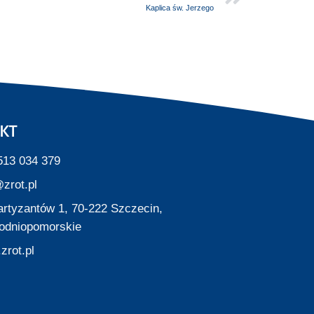
Kaplica św. Jerzego
KT
513 034 379
zrot.pl
Partyzantów 1, 70-222 Szczecin,
odniopomorskie
zrot.pl