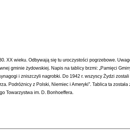
80. XX wieku. Odbywają się tu uroczystości pogrzebowe. Uwag
wnej gminie żydowskiej. Napis na tablicy brzmi: „Pamięci Gmi
e synagogi i zniszczyli nagrobki. Do 1942 r. wszyscy Żydzi zos
rza. Podróżnicy z Polski, Niemiec i Ameryki”. Tablica ta został
o Towarzystwa im. D. Bonhoeffera.