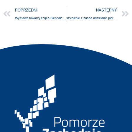
POPRZEDNI
NASTĘPNY
Wystawa towarzysząca Biennale Architektury w Wenecji
szkolenie z zasad udzielania pierwszej pomocy, które może uratować życie! ❤️ Szkolenie realizowane jest w ramach projekty “Kreatywne popołudnia” z programu “Społecznik na 5!”, przez Koło Gospodyń Wiejskich w Trzebieszewie.