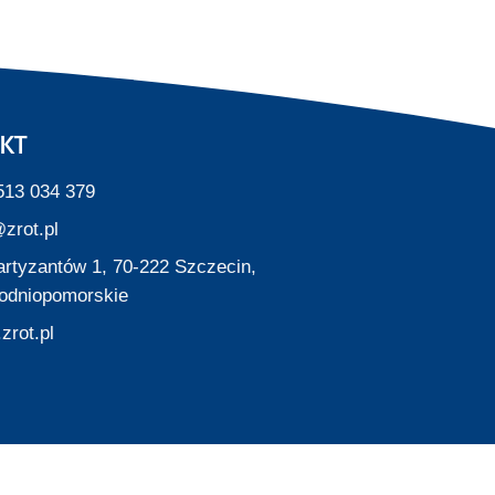
KT
513 034 379
zrot.pl
Partyzantów 1, 70-222 Szczecin,
odniopomorskie
zrot.pl