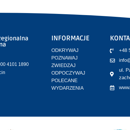
INFORMACJE
KONTA
egionalna
zna
ODKRYWAJ
+48 
POZNAWAJ
info@
000 4101 1890
ZWIEDZAJ
ul. 
cin
ODPOCZYWAJ
zach
POLECANE
www.
WYDARZENIA