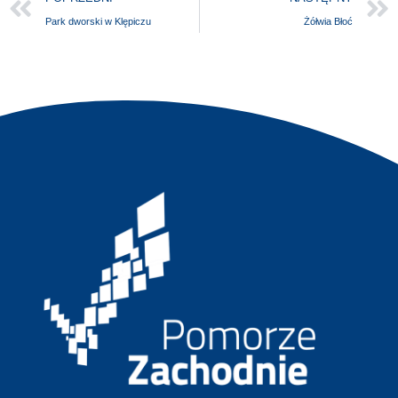
Park dworski w Klępiczu
Żółwia Błoć